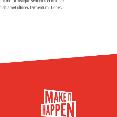
nt morbi tristique senectus et netus et
 sit amet ultrices fermentum. Donec