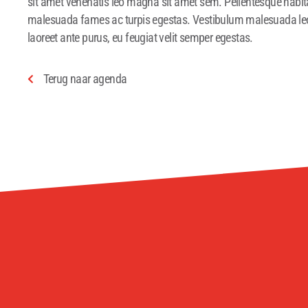
sit amet venenatis leo magna sit amet sem. Pellentesque habita
malesuada fames ac turpis egestas. Vestibulum malesuada leo
laoreet ante purus, eu feugiat velit semper egestas.
Terug naar agenda