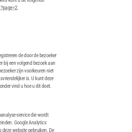
px?page=2
.
egistreren de door de bezoeker
er bij een volgend bezoek aan
bezoeker zijn voorkeuren niet
vriendelijker is. U kunt deze
onder vind u hoe u dit doet.
analyse-service die wordt
einden. Google Analytics
s deze website gebruiken. De