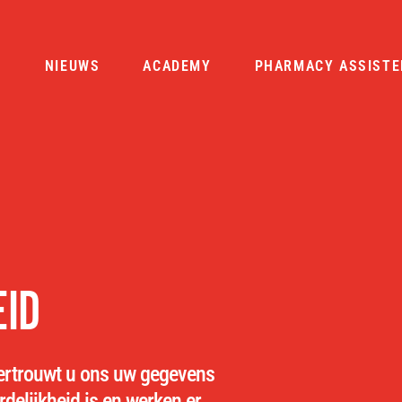
R
NIEUWS
ACADEMY
PHARMACY ASSISTE
EID
ertrouwt u ons uw gegevens
rdelijkheid is en werken er