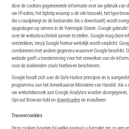
door de cookies gegenereerde informatie over uw gebruik van d
uw IP-adres, het tijdstip waarop u de site bezoekt, het type brow
die u raadpleegt en de bestanden die u downloadt) wordt over
opgeslagen op servers in de Verenigde Staten. Google gebruikt
over de website-activiteit samen te stellen. Google mag deze in
verstrekken, tenzij Google hiertoe wettelijk wordt verplicht. Goog
combineren met andere gegevens waarover Google beschikt. D
website geeft u toestemming voor het verwerken van de informa
voor de doeleinden zoals hierboven beschreven.
Google houdt zich aan de Safe Harbor principes en is aangeslot
programma van het Amerikaanse Ministerie van Handel. Als u ni
uw websitebezoek aan Google Analytics worden doorgegeven, k
Opt-out Browser Add-on
downloaden
en installeren.
Traceercookies
Deze cookies houden bij welke pagina’s u bezoekt om zo een p